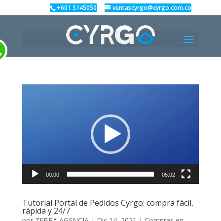
+601 5145050
ventascyrgo@cyrgo.com.co
Reproductor
de
vídeo
00:00
05:02
Tutorial Portal de Pedidos Cyrgo: compra fácil,
rápida y 24/7
por
ZEBRA AGENCIA
|
Dic 14, 2021
|
Compras en