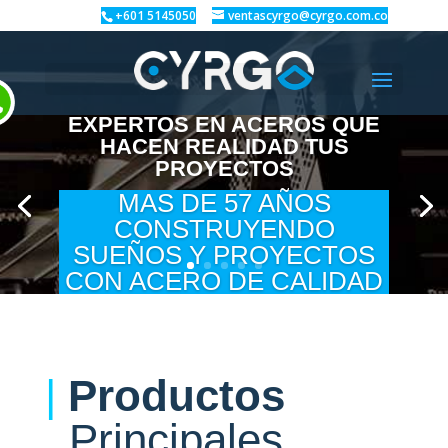
+601 5145050
ventascyrgo@cyrgo.com.co
EXPERTOS EN ACEROS QUE
HACEN REALIDAD TUS
PROYECTOS
MAS DE 57 AÑOS
CONSTRUYENDO
SUEÑOS Y PROYECTOS
CON ACERO DE CALIDAD
|
Productos
Principales