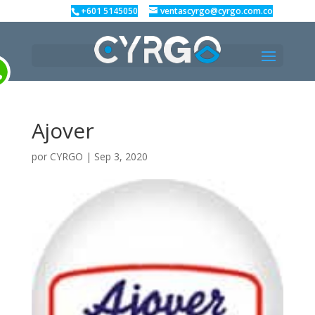
+601 5145050
ventascyrgo@cyrgo.com.co
Ajover
por
CYRGO
|
Sep 3, 2020